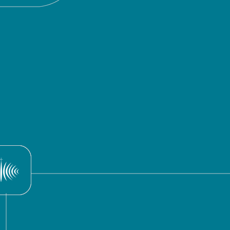
22
Baixe aqui o programa do dia 23 de fevereiro de 2014, com
apresentação de Dom Sergio da Rocha.
Programa do dia 08/12/2013
EC
7
Baixe aqui o programa do dia 08 de dezembro de 2013, com
apresentação de Dom Sergio da Rocha.