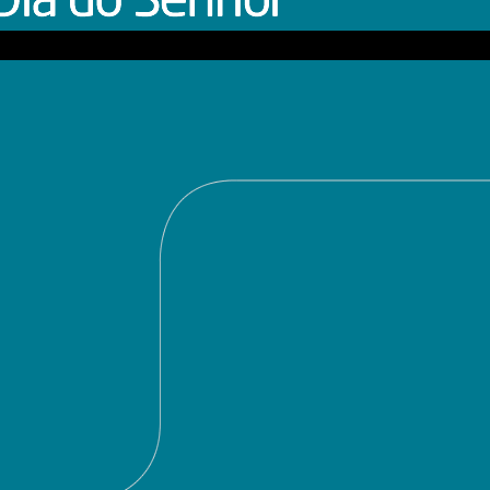
8
Baixe aqui o programa do Dia 09 de março de 2013 com
apresentação de Dom Sergio da Rocha
loco 1
loco 2
loco 3
loco 4
Programa do Dia 02/03/2014
AR
1
Baixe aqui o programa do Dia 02 de março de 2014
loco 1
loco 2
loco 3
loco 4
Programa do dia 23/02/2014
EB