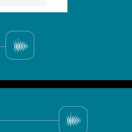
Programa do dia
MAY
01/06/2014
30
Baixe aqui o programa do
dia 01 de junho de 2014, com
apresentação de Dom Marcony
Vinícius Ferreira.