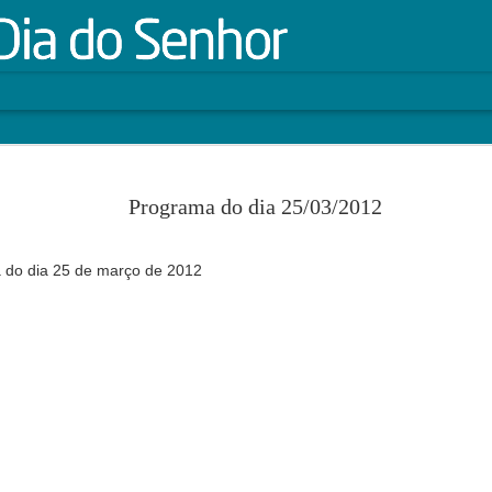
nça
Programa do dia 01/03/2015
FEB
28
Baixe aqui o programa do dia 01 de março de 2
Programa do dia 25/03/2012
apresentação de Dom Sergio da Rocha.
a do dia 25 de março de 2012