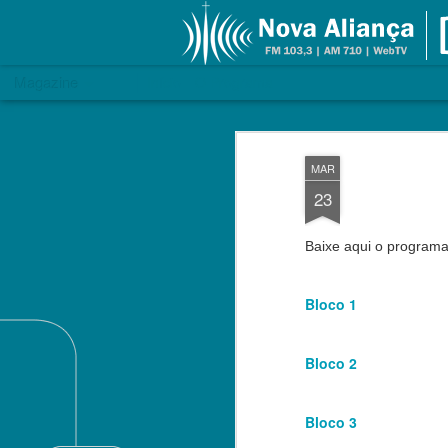
Dia Do Senhor | Rádio Nova Alia
Magazine
Início
O Programa
MAR
23
Baixe aqui o program
Bloco 1
Bloco 2
Bloco 3