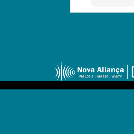
Programa do dia
SEP
07/09/2014
5
Baixe aqui o programa do
dia 07 de setembro de 2014, com
apresentação de Dom Sergio da
Rocha.
M
M