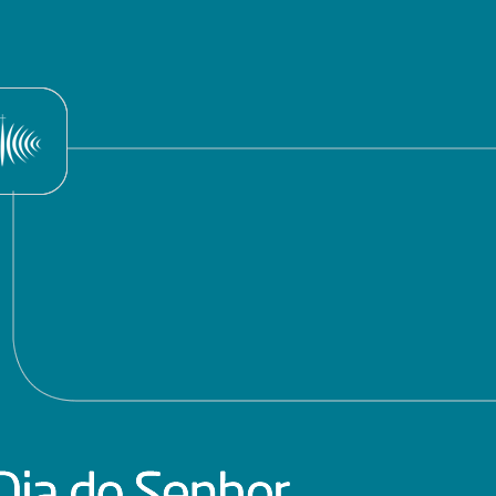
apresentação de Dom Sergio da Rocha.
Programa do dia 16/03/2014
AR
15
Baixe aqui o programa do Dia 16 de março de 2013 com
apresentação de Monsenhor Marcony Vinícius
loco 1
loco 2
loco 3
loco 4
Programa do dia 09/03/2014
AR